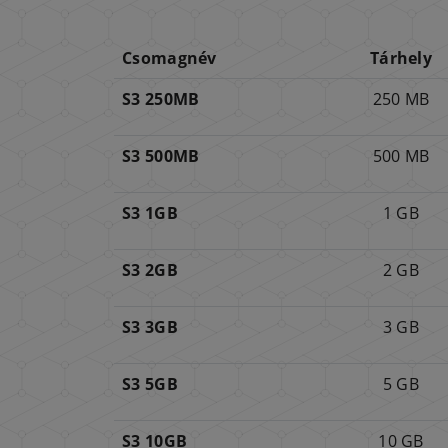
Csomagnév
Tárhely
S3 250MB
250 MB
S3 500MB
500 MB
S3 1GB
1 GB
S3 2GB
2 GB
S3 3GB
3 GB
S3 5GB
5 GB
S3 10GB
10 GB