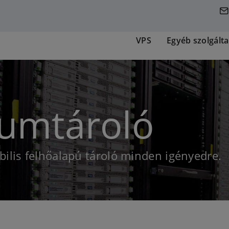
VPS
Egyéb szolgált
tumtároló
bilis felhőalapú tároló minden igényedre.