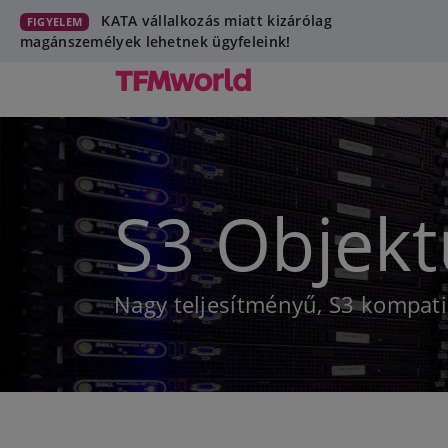
KATA vállalkozás miatt kizárólag
FIGYELEM
magánszemélyek lehetnek ügyfeleink!
S3 Objek
Nagy teljesítményű, S3 kompati