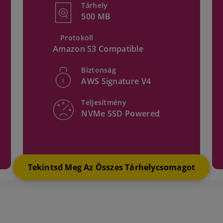
Tárhely
500 MB
Protokoll
Amazon S3 Compatible
Biztonság
AWS Signature V4
Teljesítmény
NVMe SSD Powered
Tekintsd Meg Az Összes Tárhelycsomagot