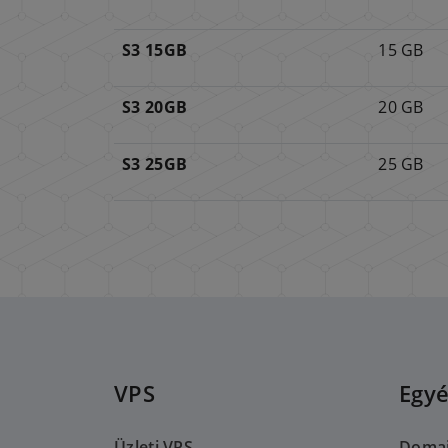
S3 15GB
15 GB
S3 20GB
20 GB
S3 25GB
25 GB
VPS
Egyé
Üzleti VPS
Doma