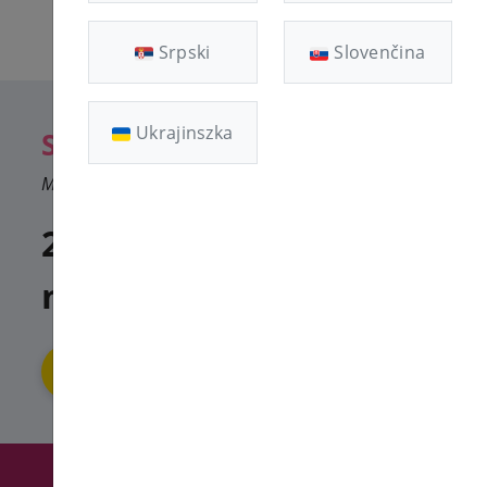
Srpski
Slovenčina
Ukrajinszka
S3 1GB
Megbízható tárhely
2160 Ft / 365
nap
Rendeld Meg Most