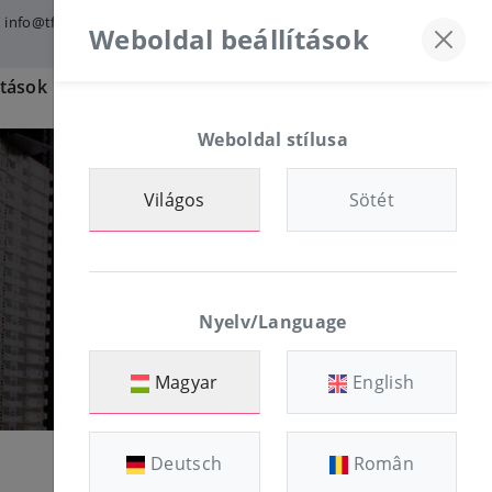
info@tfmworld.hu
Discord szerver
+36-30/874-1982
Weboldal beállítások
atások
Információ
ÜGYFÉL OLDAL
Weboldal stílusa
Világos
Sötét
Nyelv/Language
Magyar
English
Deutsch
Român