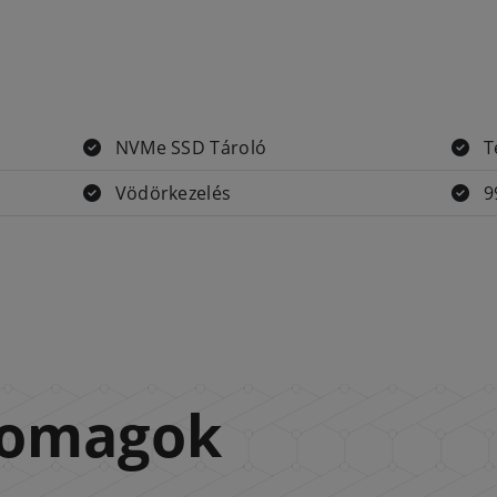
NVMe SSD Tároló
Te
Vödörkezelés
9
somagok