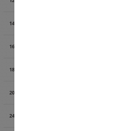
12 slot
5832 Ft
Konfigurálás
14 slot
6804 Ft
Konfigurálás
16 slot
7776 Ft
Konfigurálás
18 slot
8748 Ft
Konfigurálás
20 slot
9720 Ft
Konfigurálás
24 slot
11664 Ft
Konfigurálás