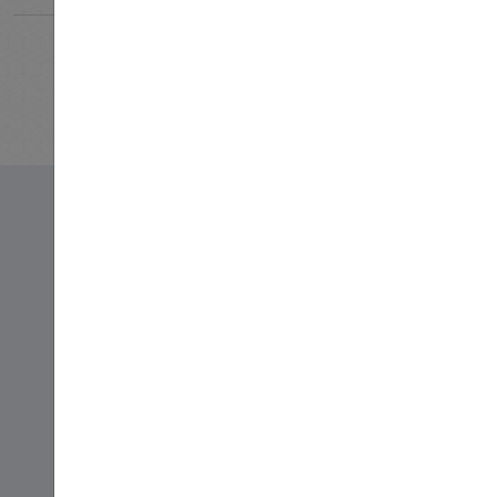
VPS
Üzleti VPS
RYZEN VPS
RYZEN+ VPS
EPYC VPS