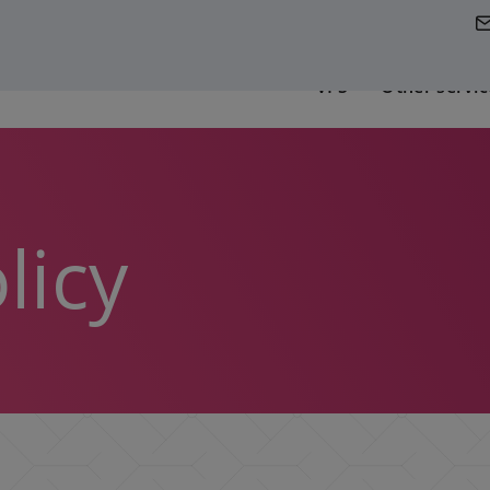
VPS
Other servic
licy