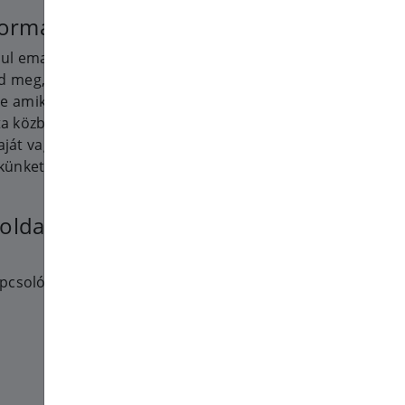
formációk
ául email cím ha megadja;
ad meg, például név, email cím,
ve amikor telefonon, emailben,
ta közben ad meg nekünk;
ját vagy egyéb fizetési
künket vagy szolgáltatásunkat
boldal megtekintése,
kapcsolódó weboldalakon történő