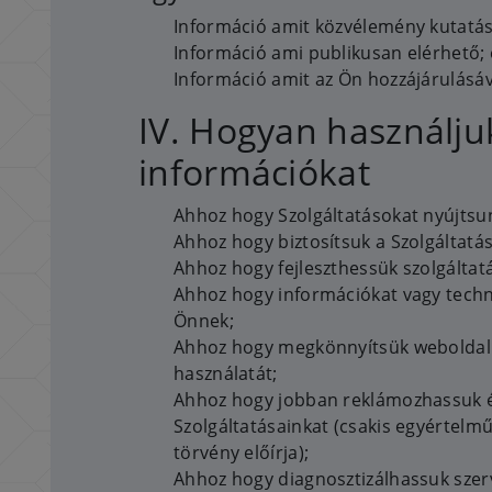
Információ amit közvélemény kutat
Információ ami publikusan elérhető; 
Információ amit az Ön hozzájárulásáv
IV. Hogyan használjuk
információkat
Ahhoz hogy Szolgáltatásokat nyújtsu
Ahhoz hogy biztosítsuk a Szolgáltat
Ahhoz hogy fejleszthessük szolgáltat
Ahhoz hogy információkat vagy techn
Önnek;
Ahhoz hogy megkönnyítsük weboldalu
használatát;
Ahhoz hogy jobban reklámozhassuk é
Szolgáltatásainkat (csakis egyértelm
törvény előírja);
Ahhoz hogy diagnosztizálhassuk szerv