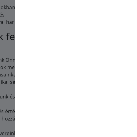
ásokban ad meg számunkra;
és
al harmadik féltől kaphatunk
 fel az
nk Önnek;
ások megfelelő működését;
ásainkat;
ikai segítséget nyújthassunk
nk és Szolgáltatásaink
s értékesíthessük a
ű hozzájárulás esetén, ahogy a
ereinkkel és Szolgáltatásainkkal