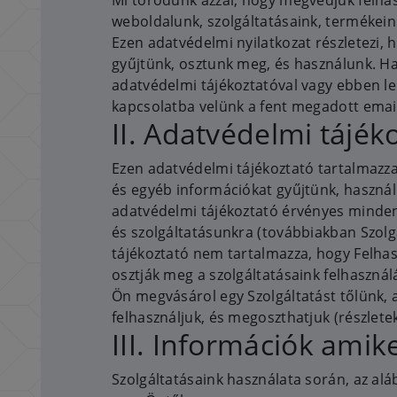
Mi törődünk azzal, hogy megvédjük felhasz
weboldalunk, szolgáltatásaink, termékein
Ezen adatvédelmi nyilatkozat részletezi,
gyűjtünk, osztunk meg, és használunk. H
adatvédelmi tájékoztatóval vagy ebben le
kapcsolatba velünk a fent megadott emai
II. Adatvédelmi tájék
Ezen adatvédelmi tájékoztató tartalmazz
és egyéb információkat gyűjtünk, használu
adatvédelmi tájékoztató érvényes minde
és szolgáltatásunkra (továbbiakban Szolg
tájékoztató nem tartalmazza, hogy Felhas
osztják meg a szolgáltatásaink felhasznál
Ön megvásárol egy Szolgáltatást tőlünk, a
felhasználjuk, és megoszthatjuk (részlete
III. Információk amik
Szolgáltatásaink használata során, az alá