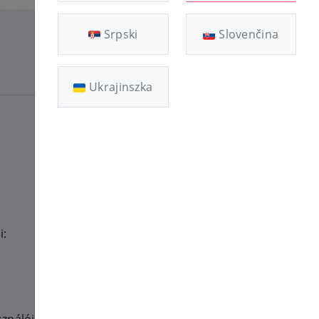
Srpski
Slovenčina
2022.09.01
Ukrajinszka
i: