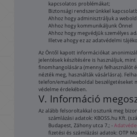
kapcsolatos problémákat;
Biztonsági rendszerünkkel kapcsolat
Ahhoz hogy adminisztráljuk a webold
Ahhoz hogy kommunikáljunk Önnel
Ahhoz hogy megvédjük személyes adata
Illetve ahogy ez az adatvédelmi tájéko
Az Öntől kapott információkat anonimizál
jelentések készítésére is használjuk, min
finomhangolására (mennyi felhasználót ér
nézték meg, használták vásárlásra). Felha
telefon/email/weboldal beszélgetéseket 
védelme érdekében.
V. Információ megos
Az alább felsoroltakkal osztunk meg bizo
számlázási adatok: KBOSS.hu Kft. (szá
Budapest, Záhony utca 7.; -
Adatvédel
fizetési és számlázási adatok: OTP Mob