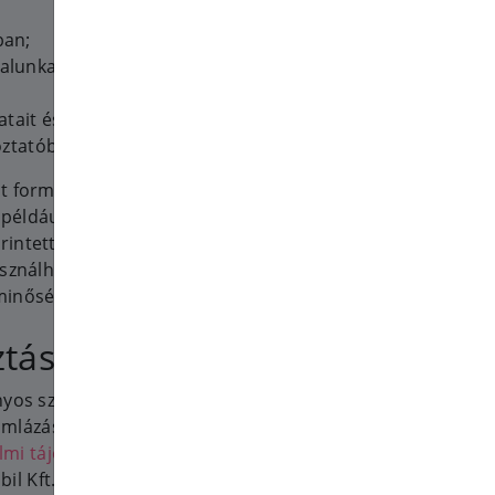
ban;
alunkat
it és szolgáltatásait;
ztatóban le van írva.
t formában statisztikák,
t például hirdetési kampány
intett, hányan kattintottak rá,
sználhatjuk még a rögzített
minőségbiztosítási, és Önmagunk
ztás
nyos személyes információkat:
mlázás, számla kiállítás) 1031
mi tájékoztató
il Kft. (kártyás fizetés) 1143