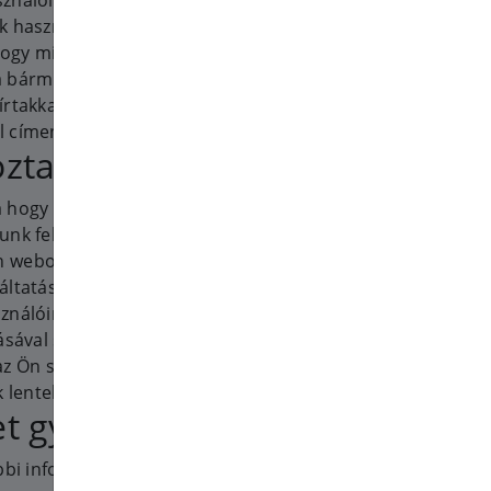
nálóink (ügyfeleink illetve
k használói) személyes adatait.
 hogy milyen személyes adatokat
a bármi kérdése van ezen
írtakkal kapcsolatban, lépjen
l címen.
oztató tartalma
a hogy Öntől milyen személyes
nk fel, és osztunk meg. Ez az
n weboldalunkra, termékünkre
áltatások). Ez az adatvédelmi
ználóink miként használják vagy
ásával szerzett adatokat. Amikor
z Ön személyes adatait elkérjük,
k lentebb).
et gyűjtünk
bbi információkat szerezhetjük