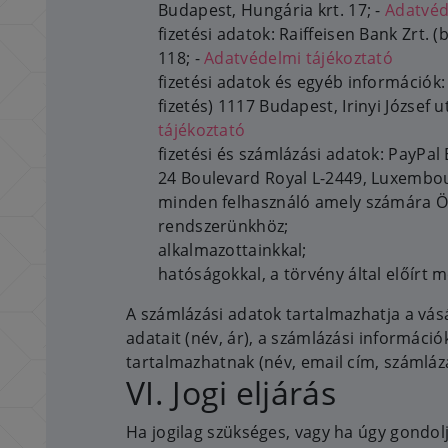
Budapest, Hungária krt. 17; -
Adatvéd
fizetési adatok: Raiffeisen Bank Zrt. 
118; -
Adatvédelmi tájékoztató
fizetési adatok és egyéb információk
fizetés) 1117 Budapest, Irinyi József u
tájékoztató
fizetési és számlázási adatok: PayPal Eu
24 Boulevard Royal L-2449, Luxembou
minden felhasználó amely számára Ö
rendszerünkhöz;
alkalmazottainkkal;
hatóságokkal, a törvény által előírt 
A számlázási adatok tartalmazhatja a vás
adatait (név, ár), a számlázási informáci
tartalmazhatnak (név, email cím, számlázá
VI. Jogi eljárás
Ha jogilag szükséges, vagy ha úgy gondo