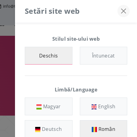
info@tfmworld.hu
Server Discord
+36-30/874-1982
Setări site web
es
Information
ZONA CLIENȚILOR
Stilul site-ului web
Deschis
Întunecat
Limbă/Language
Magyar
English
Deutsch
Român