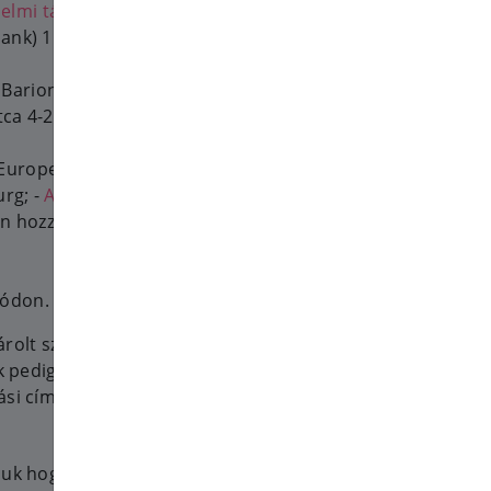
elmi tájékoztató
(bank) 1133 Budapest, Váci út 116-
: Barion Payment Zrt (kártyás
tca 4-20.; -
Adatvédelmi
rope S.à.r.l. et Cie, S.C.A. - 22-
rg; -
Adatvédelmi tájékoztató
n hozzáférést ad
módon.
árolt szolgáltatás vagy termék
ók pedig felhasználó adatokat
si cím, telefonszám).
ljuk hogy ez mindenképp