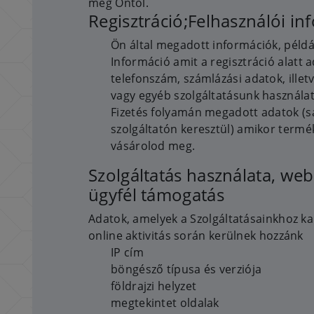
meg Öntől.
Regisztráció;Felhasználói in
Ön által megadott információk, péld
Információ amit a regisztráció alatt 
telefonszám, számlázási adatok, illet
vagy egyéb szolgáltatásunk használa
Fizetés folyamán megadott adatok (sa
szolgáltatón keresztül) amikor termé
vásárolod meg.
Szolgáltatás használata, we
ügyfél támogatás
Adatok, amelyek a Szolgáltatásainkhoz 
online aktivitás során kerülnek hozzánk
IP cím
böngésző típusa és verziója
földrajzi helyzet
megtekintet oldalak