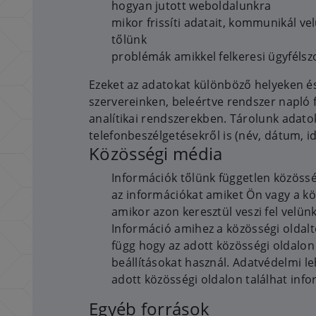
hogyan jutott weboldalunkra
mikor frissíti adatait, kommunikál ve
tőlünk
problémák amikkel felkeresi ügyfélsz
Ezeket az adatokat különböző helyeken é
szervereinken, beleértve rendszer napló 
analítikai rendszerekben. Tárolunk adato
telefonbeszélgetésekről is (név, dátum, i
Közösségi média
Információk tőlünk független közösség
az információkat amiket Ön vagy a kö
amikor azon keresztül veszi fel velün
Információ amihez a közösségi oldalt
függ hogy az adott közösségi oldalo
beállításokat használ. Adatvédelmi le
adott közösségi oldalon találhat info
Egyéb források