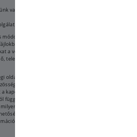
lünk vagy rendel szolgáltatást
olgálatunkat
s módokon tároljuk
fájlokban, adatbázisokban és
kat a velünk történt
dő, telefonszám).
i oldalaktól, beleértve azokat
zösségi oldal ad át nekünk
k a kapcsolatot.
ól függően hozzáférünk, az attól
n milyen adatvédelmi
hetőségekről és beállításokról az
rmációt.