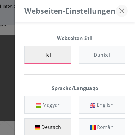
info@tfmworld.hu
Discord-Server
+36-30/874-1982
Webseiten-Einstellungen
gen
Information
KUNDENBEREICH
Webseiten-Stil
Hell
Dunkel
Sprache/Language
Magyar
English
Deutsch
Român