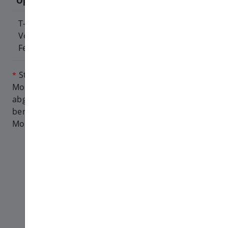
Operatoren
Preis
Anteil
*
T-Mobile, Telenor,
1500 HUF +
800 HUF
*
Vodafone,
Steuer (
Festnetzanbieter
1905 HUF )
Steuer, Kosten für Antwort-SMS, Auszahlung des
*
Mobilfunkbetreibers bereits von diesem Preis
abgezogen. Anteile werden jeden Monat neu
berechnet, abhängig von der Auszahlungsrate der
Mobilfunkbetreiber.