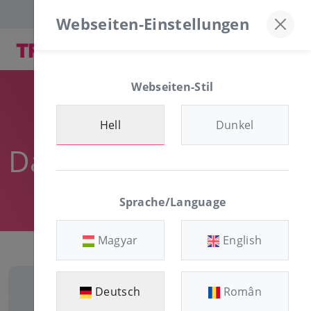
Discord-Server
+36-30/874-1982
Webseiten-Einstellungen
Webseiten-Stil
Hell
Dunkel
Datenschutzrichtlinie
Sprache/Language
Magyar
English
Deutsch
Român