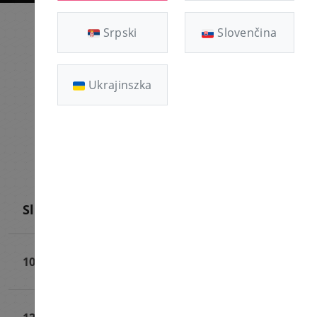
Srpski
Slovenčina
Ukrajinszka
Space Engineers
Serverpreise
Slot
Für 30 Tage
10 slot
4860 HUF
Konfiguration