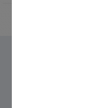
VPS
Business VPS
RYZEN VPS
RYZEN+ VPS
EPYC VPS