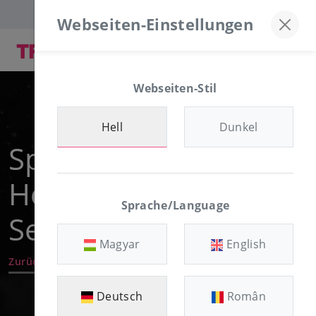
Discord-Server
+36-30/874-1982
Webseiten-Einstellungen
Webseiten-Stil
Hell
Dunkel
Space Engineers -
Hosting Von Game-
Sprache/Language
Server-Diensten
Magyar
English
Zurück Zur Gameserver-Liste
Preise
Deutsch
Român