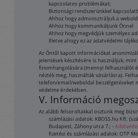
kapcsolatos problémákat;
Biztonsági rendszerünkkel kapcsolat
Ahhoz hogy adminisztráljuk a webold
Ahhoz hogy kommunikáljunk Önnel
Ahhoz hogy megvédjük személyes adata
Illetve ahogy ez az adatvédelmi tájéko
Az Öntől kapott információkat anonimizál
jelentések készítésére is használjuk, min
finomhangolására (mennyi felhasználót ér
nézték meg, használták vásárlásra). Felha
telefon/email/weboldal beszélgetéseket 
védelme érdekében.
V. Információ megos
Az alább felsoroltakkal osztunk meg bizo
számlázási adatok: KBOSS.hu Kft. (szá
Budapest, Záhony utca 7.; -
Adatvédel
fizetési és számlázási adatok: OTP Mob