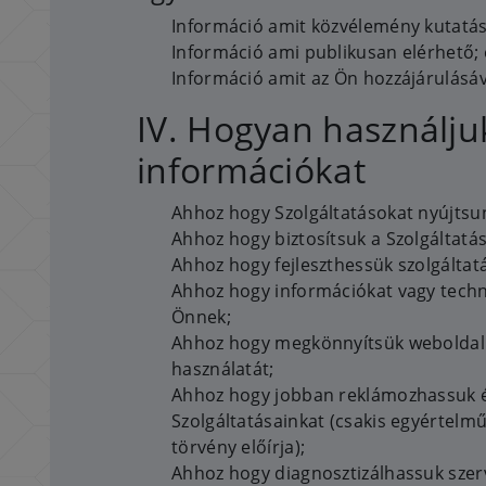
Információ amit közvélemény kutat
Információ ami publikusan elérhető; 
Információ amit az Ön hozzájárulásáv
IV. Hogyan használjuk
információkat
Ahhoz hogy Szolgáltatásokat nyújtsu
Ahhoz hogy biztosítsuk a Szolgáltat
Ahhoz hogy fejleszthessük szolgáltat
Ahhoz hogy információkat vagy techn
Önnek;
Ahhoz hogy megkönnyítsük weboldalu
használatát;
Ahhoz hogy jobban reklámozhassuk é
Szolgáltatásainkat (csakis egyértelm
törvény előírja);
Ahhoz hogy diagnosztizálhassuk szerv