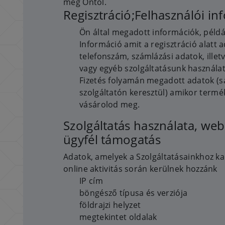
meg Öntől.
Regisztráció;Felhasználói in
Ön által megadott információk, péld
Információ amit a regisztráció alatt 
telefonszám, számlázási adatok, illet
vagy egyéb szolgáltatásunk használa
Fizetés folyamán megadott adatok (sa
szolgáltatón keresztül) amikor termé
vásárolod meg.
Szolgáltatás használata, we
ügyfél támogatás
Adatok, amelyek a Szolgáltatásainkhoz 
online aktivitás során kerülnek hozzánk
IP cím
böngésző típusa és verziója
földrajzi helyzet
megtekintet oldalak