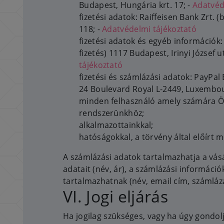
Budapest, Hungária krt. 17; -
Adatvéd
fizetési adatok: Raiffeisen Bank Zrt. 
118; -
Adatvédelmi tájékoztató
fizetési adatok és egyéb információk
fizetés) 1117 Budapest, Irinyi József u
tájékoztató
fizetési és számlázási adatok: PayPal Eu
24 Boulevard Royal L-2449, Luxembou
minden felhasználó amely számára Ö
rendszerünkhöz;
alkalmazottainkkal;
hatóságokkal, a törvény által előírt 
A számlázási adatok tartalmazhatja a vás
adatait (név, ár), a számlázási informáci
tartalmazhatnak (név, email cím, számlázá
VI. Jogi eljárás
Ha jogilag szükséges, vagy ha úgy gondo