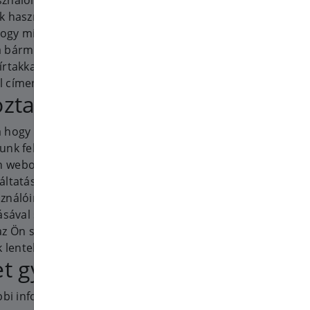
nálóink (ügyfeleink illetve
k használói) személyes adatait.
 hogy milyen személyes adatokat
a bármi kérdése van ezen
írtakkal kapcsolatban, lépjen
l címen.
oztató tartalma
a hogy Öntől milyen személyes
nk fel, és osztunk meg. Ez az
n weboldalunkra, termékünkre
áltatások). Ez az adatvédelmi
ználóink miként használják vagy
ásával szerzett adatokat. Amikor
z Ön személyes adatait elkérjük,
k lentebb).
et gyűjtünk
bbi információkat szerezhetjük