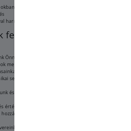
ásokban ad meg számunkra;
és
al harmadik féltől kaphatunk
 fel az
nk Önnek;
ások megfelelő működését;
ásainkat;
ikai segítséget nyújthassunk
nk és Szolgáltatásaink
s értékesíthessük a
ű hozzájárulás esetén, ahogy a
ereinkkel és Szolgáltatásainkkal