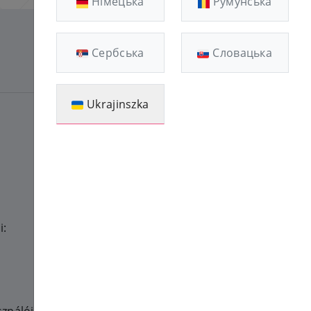
Німецька
Румунська
Сербська
Словацька
2022.09.01
Ukrajinszka
i: