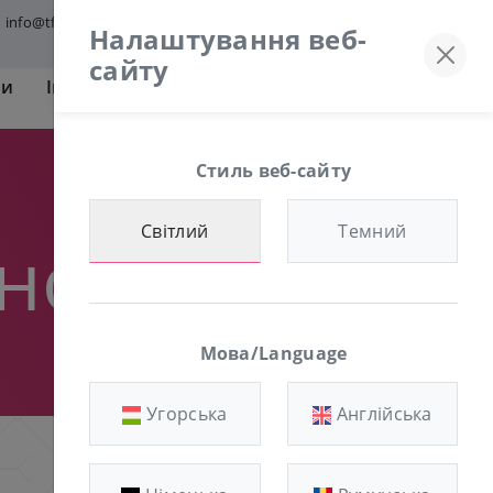
info@tfmworld.hu
Discord сервер
+36-30/874-1982
Налаштування веб-
сайту
ги
Інформація
ОБЛАСТЬ КЛІЄНТА
Стиль веб-сайту
Світлий
Темний
ності
Мова/Language
Угорська
Англійська