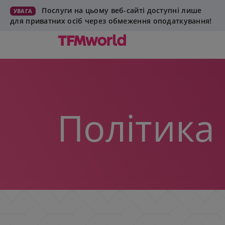
Послуги на цьому веб-сайті доступні лише
УВАГА
для приватних осіб через обмеження оподаткування!
Політика