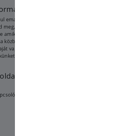
formációk
ául email cím ha megadja;
ad meg, például név, email cím,
ve amikor telefonon, emailben,
ta közben ad meg nekünk;
ját vagy egyéb fizetési
künket vagy szolgáltatásunkat
boldal megtekintése,
kapcsolódó weboldalakon történő