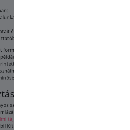
ban;
alunkat
it és szolgáltatásait;
ztatóban le van írva.
t formában statisztikák,
t például hirdetési kampány
intett, hányan kattintottak rá,
sználhatjuk még a rögzített
minőségbiztosítási, és Önmagunk
ztás
nyos személyes információkat:
mlázás, számla kiállítás) 1031
mi tájékoztató
il Kft. (kártyás fizetés) 1143