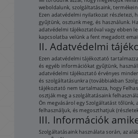
Mi törődünk azzal, hogy megvédjük felhasz
weboldalunk, szolgáltatásaink, termékein
Ezen adatvédelmi nyilatkozat részletezi,
gyűjtünk, osztunk meg, és használunk. H
adatvédelmi tájékoztatóval vagy ebben le
kapcsolatba velünk a fent megadott emai
II. Adatvédelmi tájék
Ezen adatvédelmi tájékoztató tartalmazz
és egyéb információkat gyűjtünk, használu
adatvédelmi tájékoztató érvényes minde
és szolgáltatásunkra (továbbiakban Szolg
tájékoztató nem tartalmazza, hogy Felhas
osztják meg a szolgáltatásaink felhasznál
Ön megvásárol egy Szolgáltatást tőlünk, a
felhasználjuk, és megoszthatjuk (részlete
III. Információk amik
Szolgáltatásaink használata során, az alá