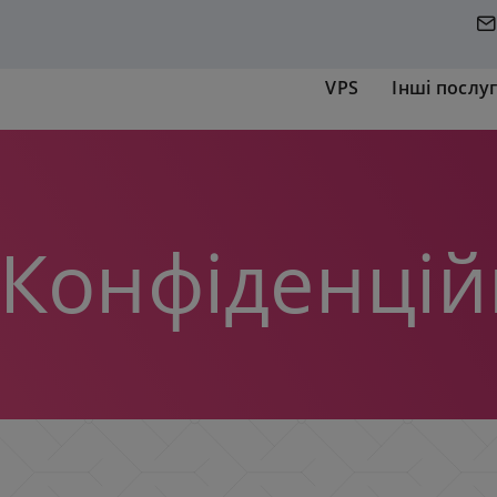
VPS
Інші послу
 Конфіденцій