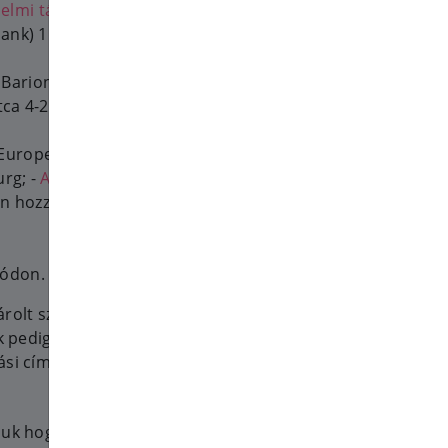
elmi tájékoztató
(bank) 1133 Budapest, Váci út 116-
: Barion Payment Zrt (kártyás
tca 4-20.; -
Adatvédelmi
rope S.à.r.l. et Cie, S.C.A. - 22-
rg; -
Adatvédelmi tájékoztató
n hozzáférést ad
módon.
árolt szolgáltatás vagy termék
ók pedig felhasználó adatokat
si cím, telefonszám).
ljuk hogy ez mindenképp