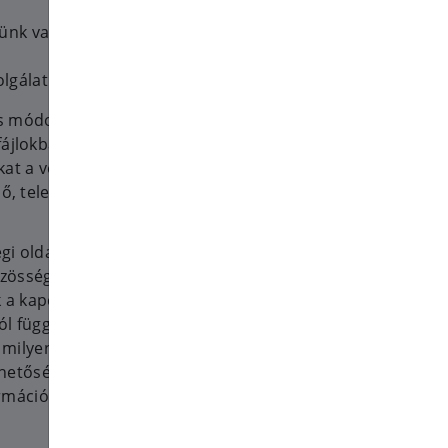
lünk vagy rendel szolgáltatást
olgálatunkat
s módokon tároljuk
fájlokban, adatbázisokban és
kat a velünk történt
dő, telefonszám).
i oldalaktól, beleértve azokat
zösségi oldal ad át nekünk
k a kapcsolatot.
ól függően hozzáférünk, az attól
n milyen adatvédelmi
hetőségekről és beállításokról az
rmációt.