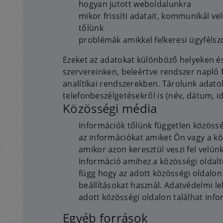
hogyan jutott weboldalunkra
mikor frissíti adatait, kommunikál ve
tőlünk
problémák amikkel felkeresi ügyfélsz
Ezeket az adatokat különböző helyeken é
szervereinken, beleértve rendszer napló 
analítikai rendszerekben. Tárolunk adato
telefonbeszélgetésekről is (név, dátum, i
Közösségi média
Információk tőlünk független közösség
az információkat amiket Ön vagy a kö
amikor azon keresztül veszi fel velün
Információ amihez a közösségi oldalt
függ hogy az adott közösségi oldalo
beállításokat használ. Adatvédelmi le
adott közösségi oldalon találhat info
Egyéb források