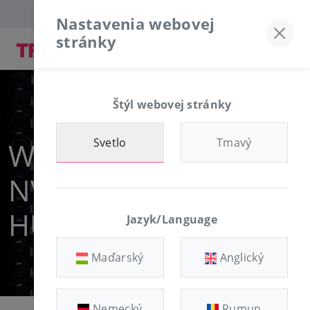
Discord server
+36-30/874-1982
Nastavenia webovej
stránky
Štýl webovej stránky
Svetlo
Tmavý
Web 2GB - EPYC
NVME VPS From 900
HUF/month
Jazyk/Language
Maďarský
Anglický
Nemecký
Rumun