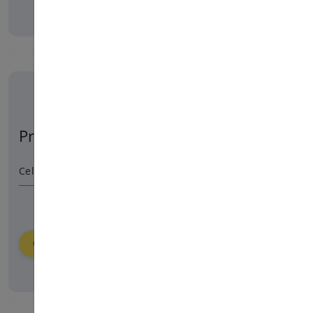
Prehľad objednávky
Celková suma
4320
HUF
Objednať