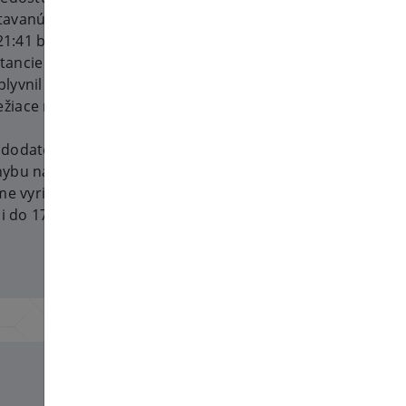
avanú konzolu sme zistili, že
 21:41 bol stroj opäť dostupný a
tancie VPS, takže všetky VPS
plyvnil webové servery web01,
žiace na ptero02.
j dodatočná chyba databázy,
hybu na web01 mi dnes o 06:06
me vyriešili do 06:18. Na ptero02
i do 17:35.