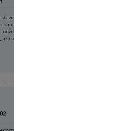
n
2026-07-24
astavenia DNSSEC pre
ou menu Služby pre správu
z možné obnoviť na niekoľko
e, až na 10 rokov dopredu v
C02
2026-07-23
 nedostupným, ako nám to