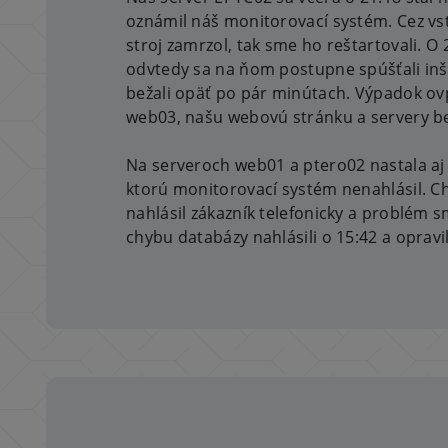
oznámil náš monitorovací systém. Cez vst
stroj zamrzol, tak sme ho reštartovali. O
odvtedy sa na ňom postupne spúšťali inš
bežali opäť po pár minútach. Výpadok ov
web03, našu webovú stránku a servery be
Na serveroch web01 a ptero02 nastala a
ktorú monitorovací systém nenahlásil. C
nahlásil zákazník telefonicky a problém s
chybu databázy nahlásili o 15:42 a opravil