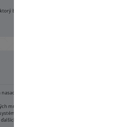
, ktorý bude schopný n
2026-06-30
a nasadená pre Pterodactyl
ých množstvo opráv chýb,
systému volaní s prémiovou
ďalších vylepšení.