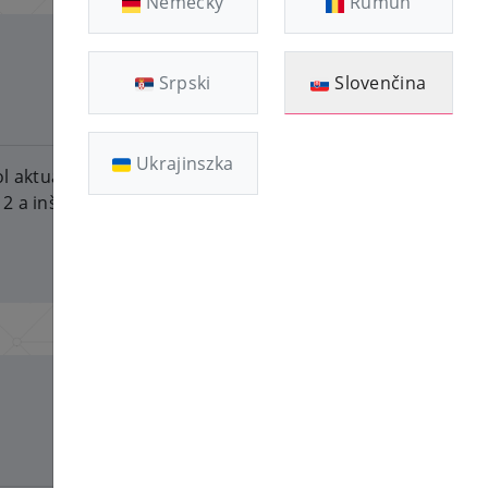
Nemecký
Rumun
Srpski
Slovenčina
2026-08-05
Ukrajinszka
l aktualizovaný; teraz sa
2 a inštalácia opäť funguje.
2026-08-02