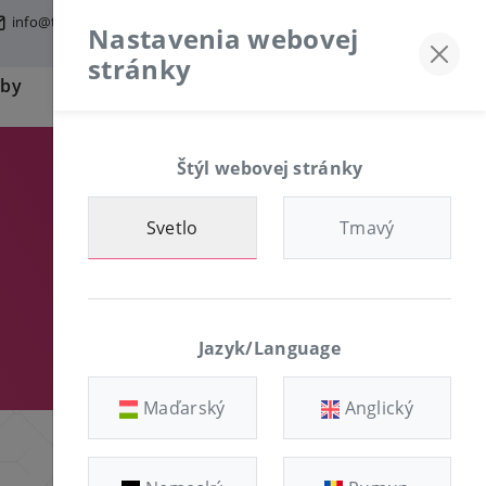
info@tfmworld.hu
Discord server
+36-30/874-1982
Nastavenia webovej
stránky
žby
Informácie
ZÁKAZNÍCKA ZÓNA
Štýl webovej stránky
Svetlo
Tmavý
Jazyk/Language
Maďarský
Anglický