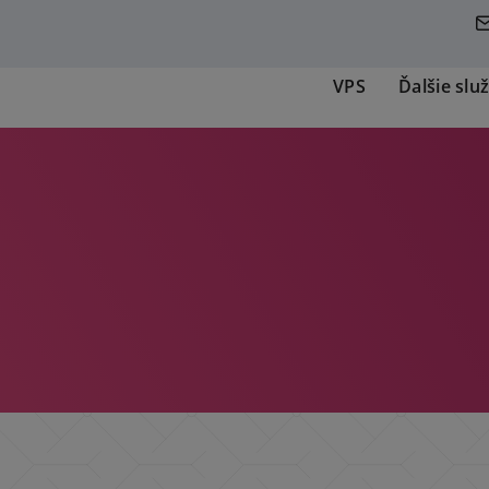
VPS
Ďalšie slu