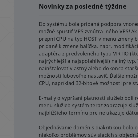
Novinky za posledné týždne
Do systému bola pridaná podpora vnorenej
možné spustiť VPS zvnútra iného VPS! Ak
prepni CPU na typ HOST v menu zmeny bal
pridané k zmene balíčka, napr. modifikác
adaptéra z predvoleného typu VIRTIO (kt
najrýchlejší a najspoľahlivejší) na iný t
nainštalovať vlastný alebo dokonca starš
možnosti ľubovoľne nastaviť. Ďalšie možnos
CPU, napríklad 32-bitové možnosti pre sta
E-maily o vypršaní platnosti služieb boli 
menu služieb systém teraz zobrazuje sl
najbližšieho termínu pre ne ukazuje dátu
Objednávanie domén s diakritikou bolo o
niekoľko problémov súvisiacich s objed