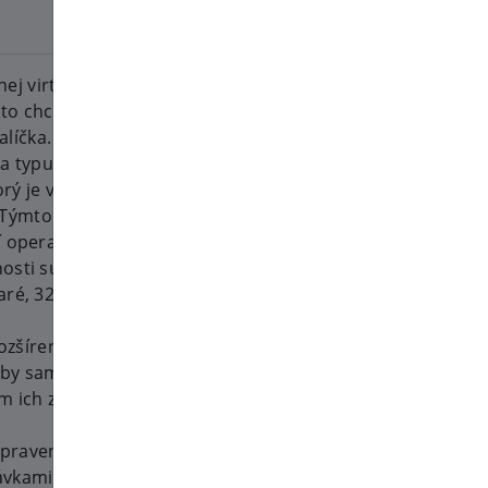
2026-07-16
 virtualizácie, takže je teraz
 to chceš urobiť, jednoducho
íčka. Ďalšie možnosti boli
ia typu SSD a sieťového
orý je v našom systéme
yp. Týmto spôsobom, ak chceš
í operačný systém, môžeš tieto
ti sú k dispozícii aj pre typ
ré, 32-bitové inštalácie.
rozšírené o ďalšie informácie a v
užby samostatne a namiesto
m ich zmazania.
pravené, rovnako ako aj
návkami a obnovami domén.