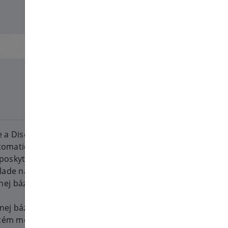
2026-06-25
 a Discorde bol aktualizovaný.
automatického riešenia problémov
poskytne návrhy, ak existuje
lade názvu a textu tiketu, systém
ej bázy.
nej báze na základe minulých
ystém mohol generovať čo