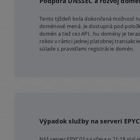
Podpora DNSSEC a rozvoj domé
Tento týždeň bola dokončená možnosť n
doménové mená. Je dostupná pod položk
domén a tiež cez API. .hu domény je tera
rokov v rámci jednej platobnej transakci
súlade s pravidlami registrácie domén.
Výpadok služby na serveri EPY
Náš server EPYC02 sa včera o 21:18 stal