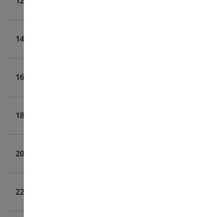
12 slot
1241 HUF
Konfigurácia
14 slot
1403 HUF
Konfigurácia
16 slot
1565 HUF
Konfigurácia
18 slot
1727 HUF
Konfigurácia
20 slot
1889 HUF
Konfigurácia
22 slot
2051 HUF
Konfigurácia