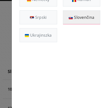
Srpski
Slovenčina
Ukrajinszka
Garry's Mod Ceny
Serverov
Slot
Na 30 dní
10 slot
1079 HUF
Konfigurácia