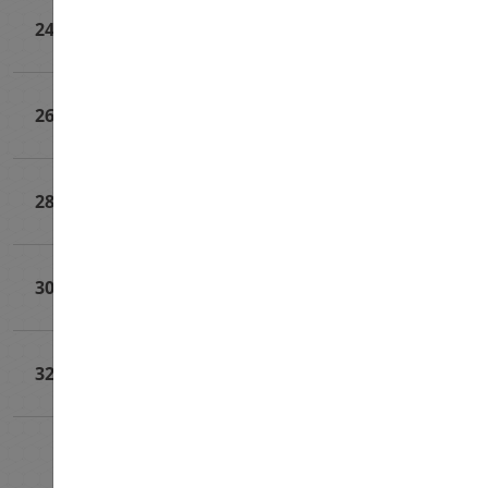
24 slot
2213 HUF
Konfigurácia
26 slot
2375 HUF
Konfigurácia
28 slot
2537 HUF
Konfigurácia
30 slot
2699 HUF
Konfigurácia
32 slot
2861 HUF
Konfigurácia