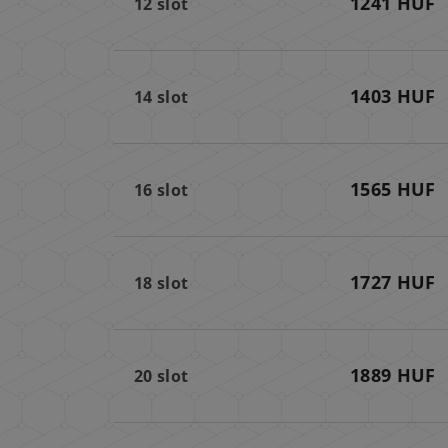
1241 HUF
12 slot
1403 HUF
14 slot
1565 HUF
16 slot
1727 HUF
18 slot
1889 HUF
20 slot