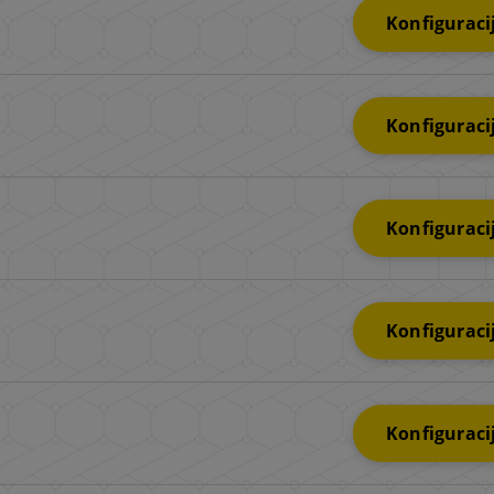
Konfiguraci
Konfiguraci
Konfiguraci
Konfiguraci
Konfiguraci