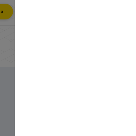
ja
Mányokiné Nagy Daniella E.V. - 2015-2026
PIB: 67550911-1-28
Broj registracije: 50398706