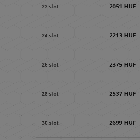
2051 HUF
22 slot
2213 HUF
24 slot
2375 HUF
26 slot
2537 HUF
28 slot
2699 HUF
30 slot