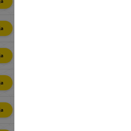
ja
ja
ja
ja
ja