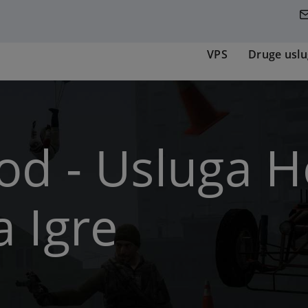
VPS
Druge usl
od - Usluga H
a Igre